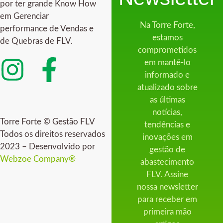
por ter grande Know How
em Gerenciar
Na Torre Forte,
performance de Vendas e
estamos
de Quebras de FLV.
comprometidos
em mantê-lo
informado e
atualizado sobre
as últimas
notícias,
Torre Forte © Gestão FLV
tendências e
Todos os direitos reservados
inovações em
2023 – Desenvolvido por
gestão de
Webzoe Company®
abastecimento
FLV. Assine
nossa newsletter
para receber em
primeira mão