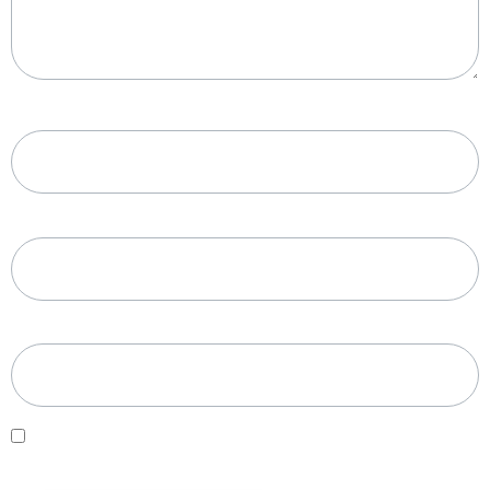
Nome
*
E-mail
*
Site
Salvar meus dados neste navegador para a próxima vez
que eu comentar.