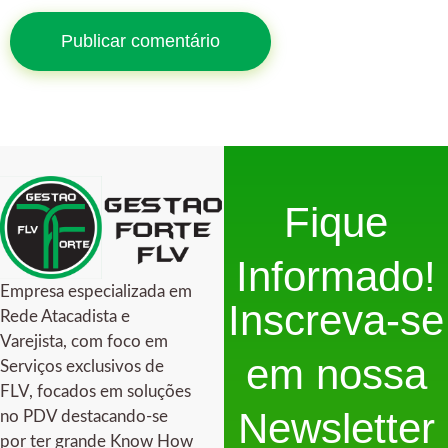
Fique
Informado!
Empresa especializada em
Inscreva-se
Rede Atacadista e
Varejista, com foco em
em nossa
Serviços exclusivos de
FLV, focados em soluções
Newsletter
no PDV destacando-se
por ter grande Know How